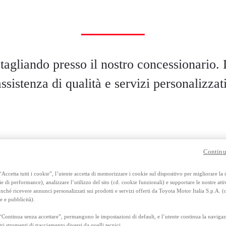
 tagliando presso il nostro concessionario. L
assistenza di qualità e servizi personalizzati
Continu
Accetta tutti i cookie”, l’utente accetta di memorizzare i cookie sul dispositivo per migliorare la
ie di performance), analizzare l’utilizzo del sito (cd. cookie funzionali) e supportare le nostre attiv
ché ricevere annunci personalizzati sui prodotti e servizi offerti da Toyota Motor Italia S.p.A. (
e e pubblicità).
“Continua senza accettare”, permangono le impostazioni di default, e l’utente continua la navigaz
tri strumenti di tracciamento diversi da quelli tecnici.