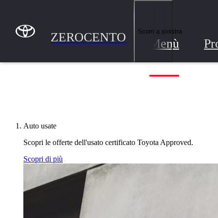
Passa al contenuto principale
(Premi invio)
ZEROCENTO
Scorri a sinistra
ZEROCENTO
Menù
Pr
Auto usate
Scopri le offerte dell'usato certificato Toyota Approved.
Scopri di più