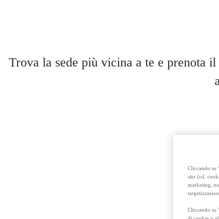
Trova la sede più vicina a te e prenota il
Cliccando su “
sito (cd. cook
marketing, non
targetizzazion
Cliccando su 
di cookie o al