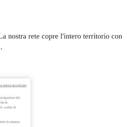
a nostra rete copre l'intero territorio con
.
a senza accettare
 navigazione del
ità di
cd. cookie di
ione in assenza