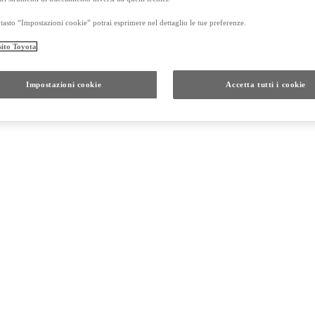
tasto “Impostazioni cookie” potrai esprimere nel dettaglio le tue preferenze.
sito Toyota
Impostazioni cookie
Accetta tutti i cookie