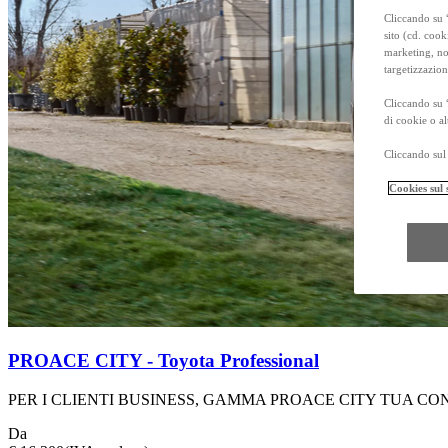
Cliccando su “
sito (cd. cook
marketing, non
targetizzazion
Cliccando su 
di cookie o al
Cliccando sul 
Cookies sul 
PROACE CITY - Toyota Professional
PER I CLIENTI BUSINESS, GAMMA PROACE CITY TUA CON 
Da