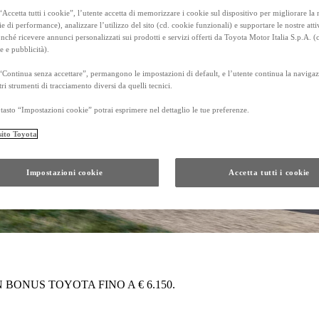
Accetta tutti i cookie”, l’utente accetta di memorizzare i cookie sul dispositivo per migliorare la
ie di performance), analizzare l’utilizzo del sito (cd. cookie funzionali) e supportare le nostre attiv
ché ricevere annunci personalizzati sui prodotti e servizi offerti da Toyota Motor Italia S.p.A. (
e e pubblicità).
“Continua senza accettare”, permangono le impostazioni di default, e l’utente continua la navigaz
tri strumenti di tracciamento diversi da quelli tecnici.
tasto “Impostazioni cookie” potrai esprimere nel dettaglio le tue preferenze.
sito Toyota
Impostazioni cookie
Accetta tutti i cookie
BONUS TOYOTA FINO A € 6.150.