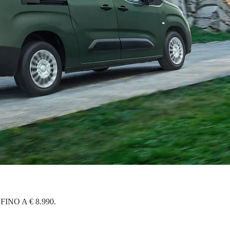
O A € 8.990.