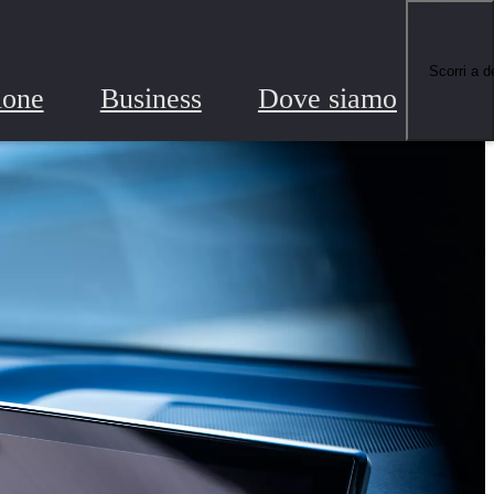
Scorri a d
ione
Business
Dove siamo
Ric